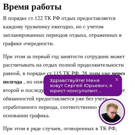
Время работы
В порядке ст.122 ТК РФ отдых предоставляется
каждому труженику ежегодно, но с учетом
запланированных периодов отдыха, отраженных в
графике очередности.
При этом за первый год занятости сотрудник может
рассчитывать на отдых полной продолжительности
через
равной, в порядке ст.115 ТК РФ, 28 дням уже
полгода
, но опять же с учетом графика. А вот за
второй и последующие года время освобождения от
обязанностей предоставляется уже без учета
отработанного периода, соответственно тоже на
основании графика.
При этом в ряде случаев, оговоренных в ТК РФ,