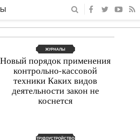
НЫ
Для любых предложений по
сайту: yugagroteh@cp9.ru
ЖУРНАЛЫ
Новый порядок применения
контрольно-кассовой
техники Каких видов
деятельности закон не
коснется
ТРУДОУСТРОЙСТВО